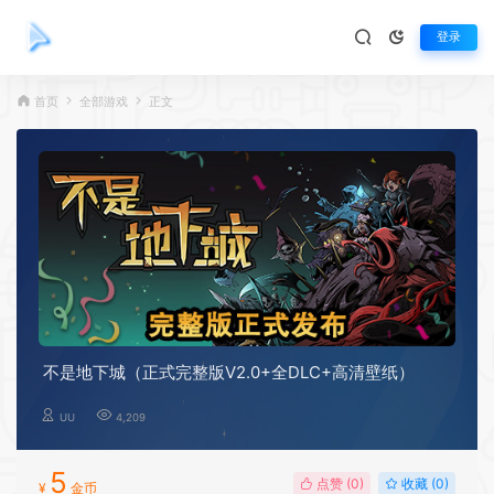
登录
首页
全部游戏
正文
不是地下城（正式完整版V2.0+全DLC+高清壁纸）
UU
4,209
5
点赞 (
0
)
收藏 (0)
¥
金币