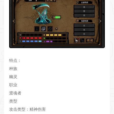
特点：
种族
幽灵
职业
渡魂者
类型
攻击类型：精神伤害