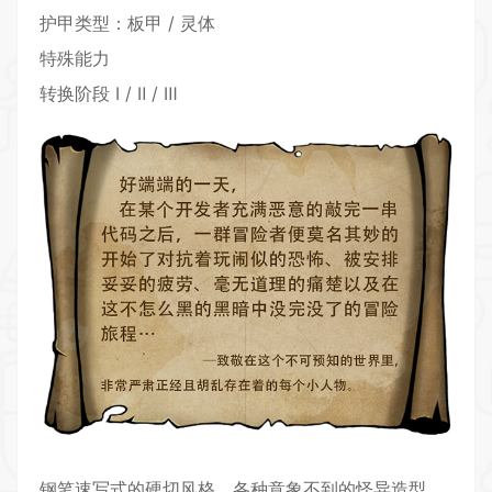
护甲类型：板甲 / 灵体
特殊能力
转换阶段 Ⅰ / Ⅱ / Ⅲ
钢笔速写式的硬切风格，各种意象不到的怪异造型，