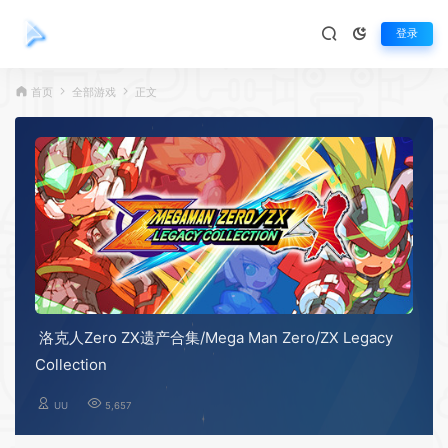
登录
首页
全部游戏
正文
洛克人Zero ZX遗产合集/Mega Man Zero/ZX Legacy
Collection
UU
5,657