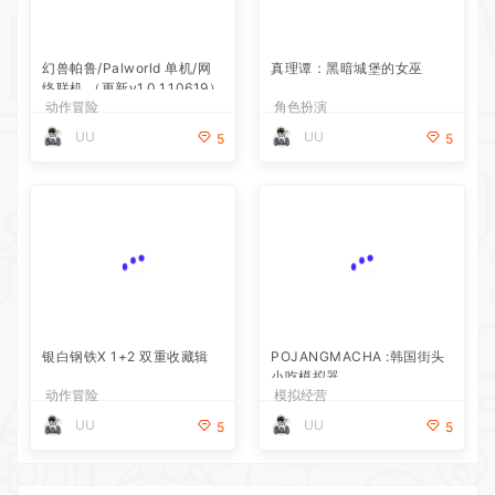
幻兽帕鲁/Palworld 单机/网
真理谭：黑暗城堡的女巫
络联机 （更新v1.0.1.10619）
动作冒险
角色扮演
UU
UU
5
5
银白钢铁X 1+2 双重收藏辑
POJANGMACHA :韩国街头
小吃模拟器
动作冒险
模拟经营
UU
UU
5
5