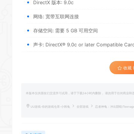
DirectX 版本: 9.0c
*
网络: 宽带互联网连接
*
存储空间: 需要 5 GB 可用空间
声卡: DirectX® 9.0c or later Compatible Car
收藏 (
*
本版本仅供朋友们交流学习试用，请于下载24小时内删除， 请勿用于任何商业
UU游戏-你的游戏仓库-小韩兔
全部游戏
忍者神龟：冲出阴暗/Teenage Mut