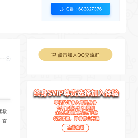
Q群：682827376
点击加入QQ交流群
页
拯救
一直