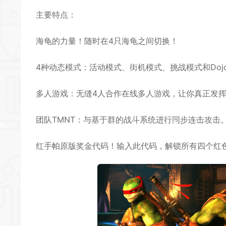
主要特点：
*
海龟的力量！随时在4只海龟之间切换！
*
*
4种动态模式：活动模式、街机模式、挑战模式和Doj
*
多人游戏：无缝4人合作在线多人游戏，让你真正发挥
团队TMNT：与基于群的战斗系统进行同步连击攻击
红手帕原版奖金代码！输入此代码，解锁所有四个红色大