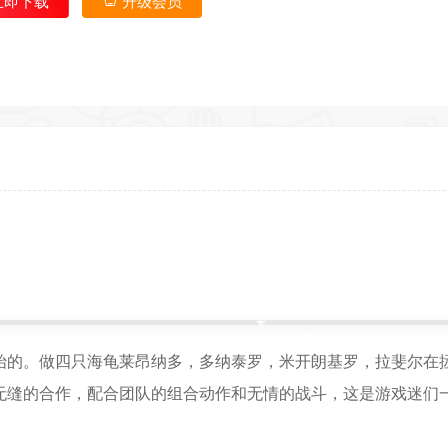
立即下载
升级会员
*
返回首
始的。做四只海龟莱昂纳多，多纳泰罗，米开朗基罗，拉斐尔在
无缝的合作，配合团队的组合动作和无情的战斗，这是游戏迷们
*