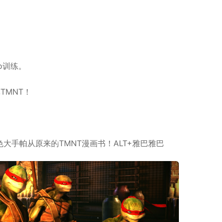
*
*
o训练。
*
*
*
TMNT！
*
*
。
手帕从原来的TMNT漫画书！ALT+雅巴雅巴