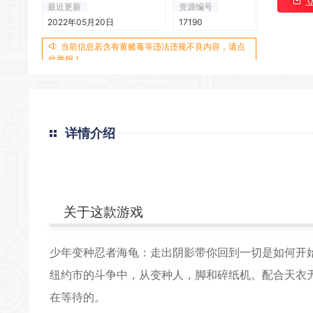
最近更新
资源编号
2022年05月20日
17190
*
*
*
当前信息若含有黄赌毒等违法违规不良内容，请点
此举报！
*
*
详情介绍
*
关于这款游戏
少年变种忍者海龟：走出阴影带你回到一切是如何开
纽约市的斗争中，从变种人，脚和碎纸机。配合天衣
在等待的。