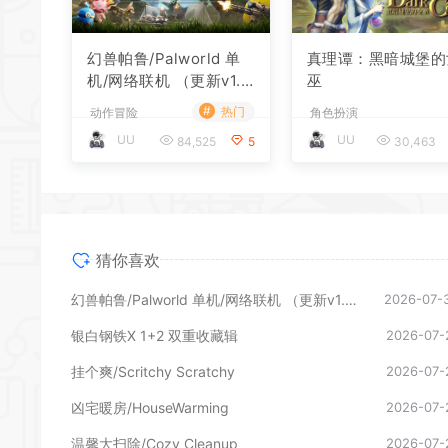
幻兽帕鲁/Palworld 单
真理谭：黑暗城堡的
机/网络联机 （更新v1.0.
巫
1.10619）
#
热门
动作冒险
角色扮演
UU
UU
84,525
5
30,463
猜你喜欢
幻兽帕鲁/Palworld 单机/网络联机 （更新v1.0.1.10619）
2026-07-
银白钢铁X 1+2 双重收藏辑
2026-07-
挂个爽/Scritchy Scratchy
2026-07-
凶宅暖房/HouseWarming
2026-07-
温馨大扫除/Cozy Cleanup
2026-07-