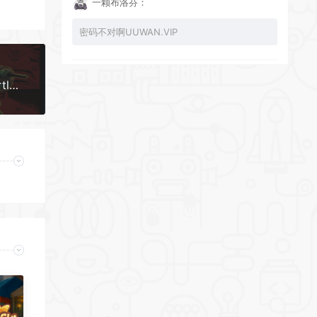
一颗布洛芬：
密码不对啊UUWAN.VIP
UU：
忍者神龟：曼哈顿突变/Teenage Mutant Ninja Turtles: Mutants in Manhattan
看下损坏的文件 尝试重新下载损坏文件
zy002694：
有文件损坏，导致无法进入游戏，请更新