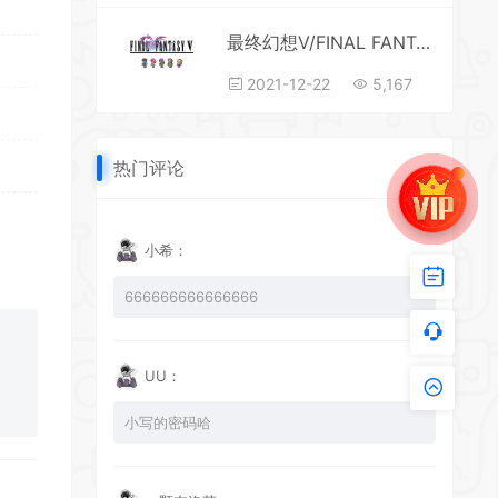
*
最终幻想V/FINAL FANTASY V（豪华像素复刻重制版+特典-原声带+特制壁纸）
2021-12-22
5,167
热门评论
*
小希：
666666666666666
UU：
*
小写的密码哈