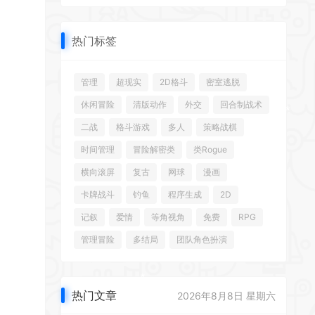
热门标签
*
管理
超现实
2D格斗
密室逃脱
休闲冒险
清版动作
外交
回合制战术
二战
格斗游戏
多人
策略战棋
时间管理
冒险解密类
类Rogue
横向滚屏
复古
网球
漫画
卡牌战斗
钓鱼
程序生成
2D
记叙
爱情
等角视角
免费
RPG
*
管理冒险
多结局
团队角色扮演
*
热门文章
2026年8月8日 星期六