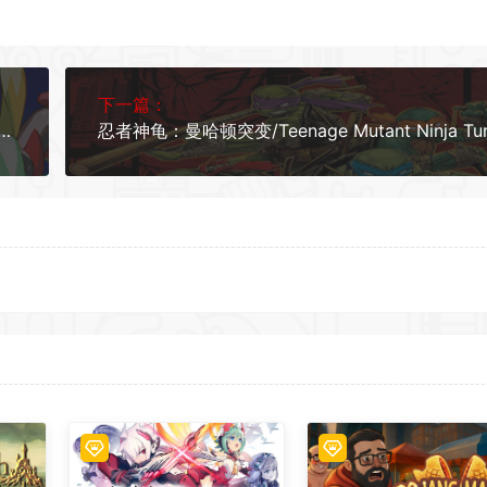
下一篇：
产合集/Mega Man Zero/ZX Legacy Collection