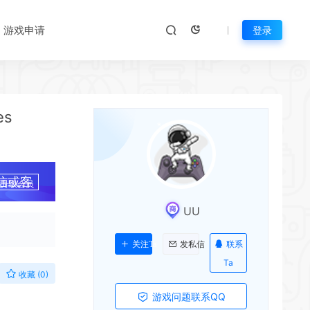
游戏申请
登录
*
*
es
信或客
升级会员
*
UU
*
联系
关注Ta
发私信
*
Ta
收藏 (0)
游戏问题联系QQ