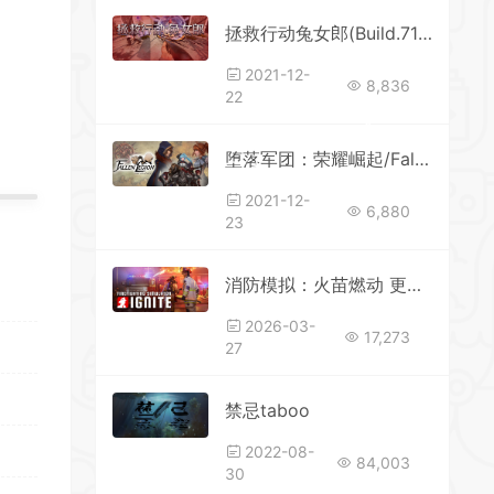
拯救行动兔女郎(Build.7119108+DLC）
2021-12-
8,836
22
*
堕落军团：荣耀崛起/Fallen Legion()
*
2021-12-
6,880
23
消防模拟：火苗燃动 更新v1.0030.30487.93361—更新DLC
*
*
2026-03-
17,273
27
*
*
*
*
*
禁忌taboo
2022-08-
84,003
30
*