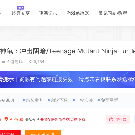
区
终身专享
更新记录
游戏修改器
常见问题/教程
龟：冲出阴暗/Teenage Mutant Ninja Turtl
全部游戏
5,734
情提示
丨资源有问题或链接失效，请点击右侧联系发送私
！
*
站长亲测
急速下载
一键安装
免费更新
特别说明：
币
VIP免费
升级VIP
开通VIP会员全站免费下载
点赞 (
0
)