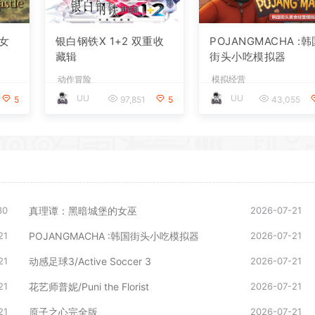
女
银白钢铁X 1+2 双重收
POJANGMACHA :
藏辑
街头小吃模拟器
动作冒险
模拟经营
UU
UU
5
97,851
5
43,055
30
真理谭：黑暗城堡的女巫
2026-07-21
21
POJANGMACHA :韩国街头小吃模拟器
2026-07-21
21
动感足球3/Active Soccer 3
2026-07-21
21
花艺师普妮/Puni the Florist
2026-07-21
21
原子之心完全版
2026-07-21