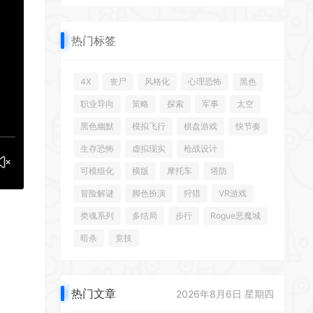
热门标签
4X
丧尸
风格化
心理恐怖
黑色
职业导向
策略
探索
军事
太空
黑色幽默
模拟飞行
棋盘游戏
快节奏
生存恐怖
虚拟现实
枪战设计
可模组化
横版
摩托车
塔防
冒险解谜
脚色扮演
狩猎
VR游戏
类魂系列
多结局
步行
Rogue恶魔城
暗杀
竞技
热门文章
2026年8月6日 星期四