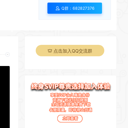
*
Q群：682827376
*
点击加入QQ交流群
*