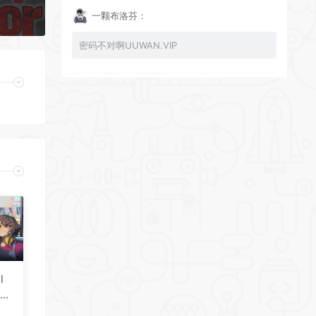
一颗布洛芬：
密码不对啊UUWAN.VIP
UU：
看下损坏的文件 尝试重新下载损坏文件
zy002694：
有文件损坏，导致无法进入游戏，请更新
l
—更