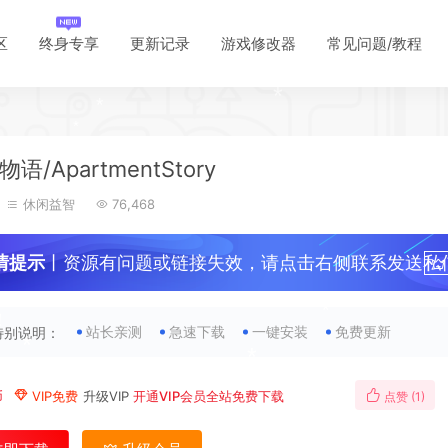
区
终身专享
更新记录
游戏修改器
常见问题/教程
*
*
*
*
语/ApartmentStory
休闲益智
76,468
*
情提示
丨资源有问题或链接失效，请点击右侧联系发送私
！
*
站长亲测
急速下载
一键安装
免费更新
特别说明：
*
*
币
VIP免费
升级VIP
开通VIP会员全站免费下载
点赞 (
1
)
*