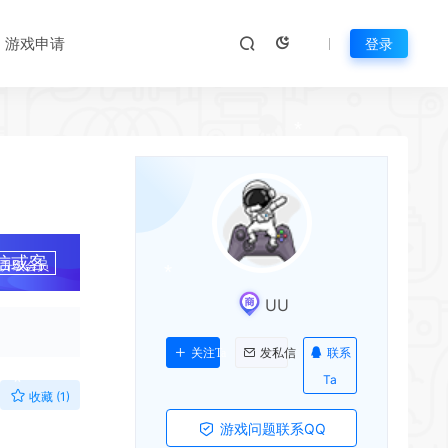
*
*
游戏申请
登录
*
*
信或客
升级会员
UU
联系
关注Ta
发私信
*
Ta
收藏 (1)
游戏问题联系QQ