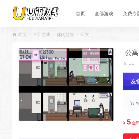
*
*
首页
全部游戏
免费专
首页
全部游戏
休闲益智
正文
*
*
*
*
公寓物
UU
*
*
友
*
服
*
*
*
5
¥
金
*