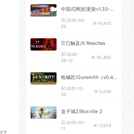
中国式网游|更新v1.33-全DLCs-最新彩票扩充|解压即玩-官方中文
2025-04-
61,415
09
它已触及/It Reaches
2026-
95,405
06-12
枪械匠/Gunsmith（v0.45d）
2021-12-
5,036
23
盒子城2/Boxville 2
2025-07-
17,014
11
时之