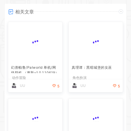
相关文章
幻兽帕鲁/Palworld 单机/网
真理谭：黑暗城堡的女巫
络联机 （更新v1.0.1.10619）
动作冒险
角色扮演
UU
UU
5
5
银白钢铁X 1+2 双重收藏辑