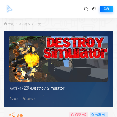
登录
首页
全部游戏
正文
破坏模拟器/Destroy Simulator
UU
49,600
5
点赞 (
0
)
收藏 (0)
¥
金币