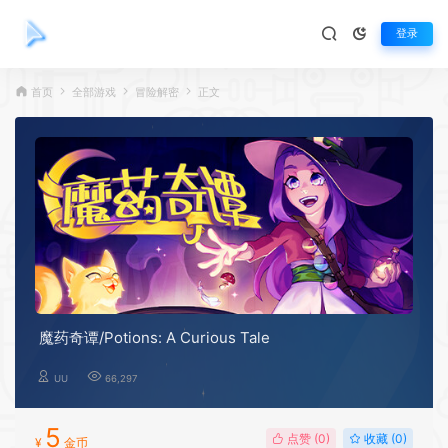
登录
首页
全部游戏
冒险解密
正文
魔药奇谭/Potions: A Curious Tale
UU
66,297
5
点赞 (
0
)
收藏 (0)
¥
金币