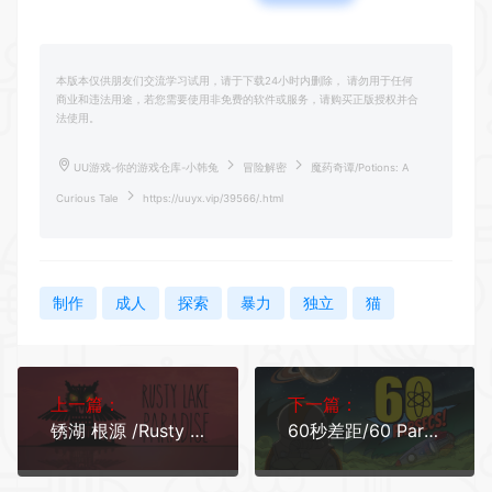
本版本仅供朋友们交流学习试用，请于下载24小时内删除， 请勿用于任何
商业和违法用途，若您需要使用非免费的软件或服务，请购买正版授权并合
法使用。
UU游戏-你的游戏仓库-小韩兔
冒险解密
魔药奇谭/Potions: A
Curious Tale
https://uuyx.vip/39566/.html
制作
成人
探索
暴力
独立
猫
上一篇：
下一篇：
锈湖 根源 /Rusty Lake Paradise
60秒差距/60 Parsecs!（更新v1.6.1）