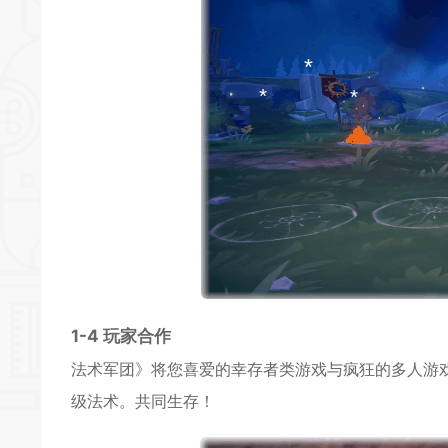
*
*
*
1-4 玩家合作
法术军团》将您喜爱的幸存者类游戏与疯狂的
多人
游
*
*
级法术。共同
生存
！