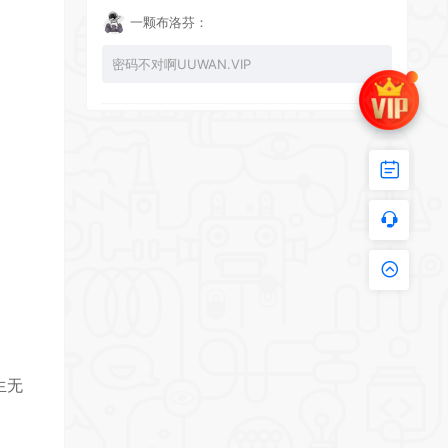
一颗布洛芬：
密码不对啊UUWAN.VIP
UU：
看下损坏的文件 尝试重新下载损坏文件
zy002694：
有文件损坏，导致无法进入游戏，请更新
生无