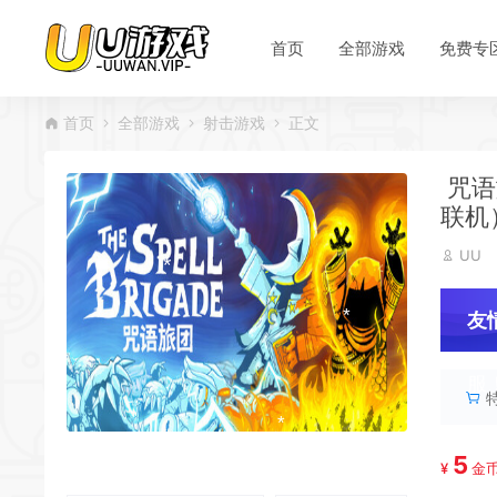
*
首页
全部游戏
免费专
首页
全部游戏
射击游戏
正文
咒语旅
联机
*
UU
友
服
*
5
¥
金