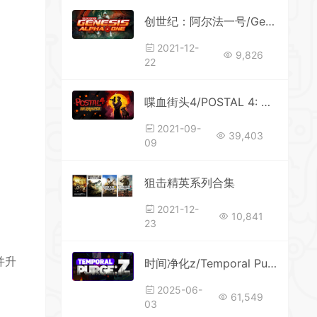
创世纪：阿尔法一号/Genesis Alpha One（更新豪华版）
*
2021-12-
9,826
22
*
喋血街头4/POSTAL 4: No Regerts（更新v1.1.2）
*
2021-09-
39,403
09
狙击精英系列合集
*
2021-12-
10,841
23
并升
时间净化z/Temporal Purge: Z
2025-06-
61,549
03