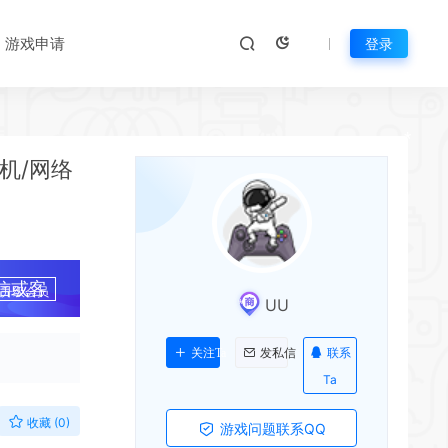
*
游戏申请
登录
*
 单机/网络
*
信或客
升级会员
UU
联系
关注Ta
发私信
Ta
收藏 (0)
游戏问题联系QQ