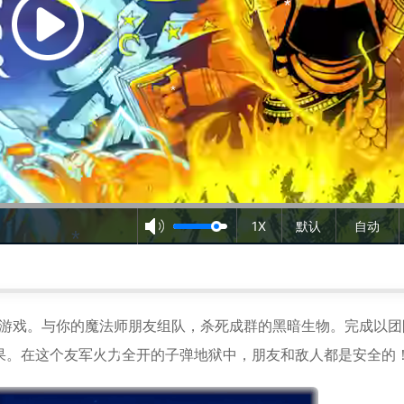
*
1X
默认
自动
*
*
游戏。与你的魔法师朋友组队，杀死成群的
黑暗
生物。完成以团
*
果。在这个友军火力全开的子弹地狱中，朋友和敌人都是安全的
*