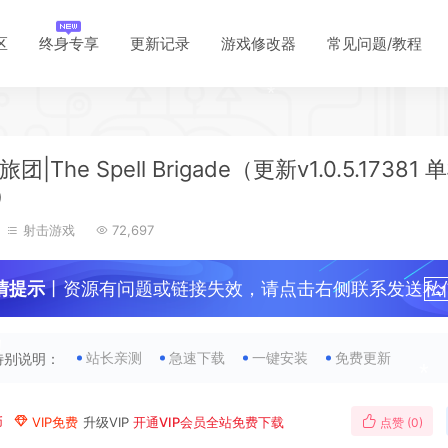
区
终身专享
更新记录
游戏修改器
常见问题/教程
团|The Spell Brigade（更新v1.0.5.17381
）
射击游戏
72,697
情提示
丨资源有问题或链接失效，请点击右侧联系发送私
！
站长亲测
急速下载
一键安装
免费更新
特别说明：
*
币
VIP免费
升级VIP
开通VIP会员全站免费下载
点赞 (
0
)