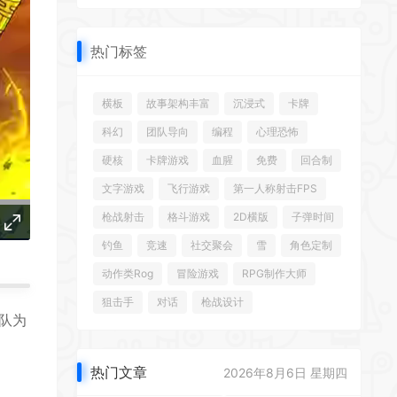
*
热门标签
横板
故事架构丰富
沉浸式
卡牌
*
科幻
团队导向
编程
心理恐怖
硬核
卡牌游戏
血腥
免费
回合制
*
文字游戏
飞行游戏
第一人称射击FPS
*
枪战射击
格斗游戏
2D横版
子弹时间
*
钓鱼
竞速
社交聚会
雪
角色定制
动作类Rog
冒险游戏
RPG制作大师
狙击手
对话
枪战设计
队为
！
*
热门文章
2026年8月6日 星期四