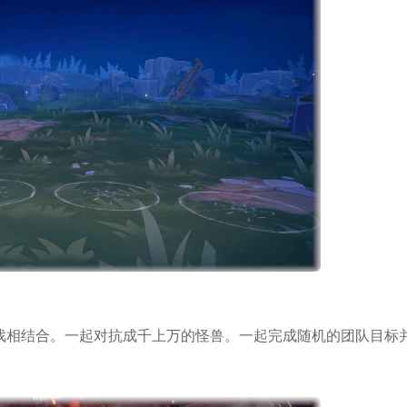
*
*
戏相结合。一起
对抗
成千上万的怪兽。一起完成随机的团队目标
*