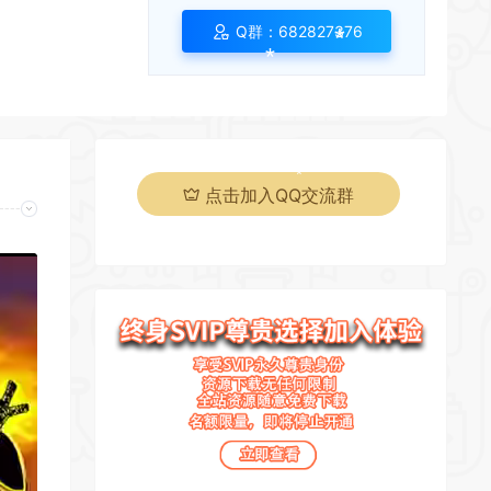
Q群：682827376
*
点击加入QQ交流群
*
*
*