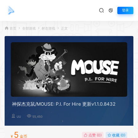
登录
首页
全部游戏
射击游戏
正文
神探杰克鼠/MOUSE: P.I. For Hire 更新v1.1.0.8432
UU
55,450
5
点赞 (
0
)
收藏 (0)
¥
金币