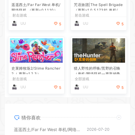
遥遥西土/Far Far West 单机/
咒语旅团|The Spell Brigade
网络联机 （更新v0.1.1.10）
（更新v1.0.5.17381 单机/网
射击游戏
射击游戏
络联机）
UU
UU
5
5
史莱姆牧场2/Slime Rancher
猎人野性的呼唤/荒野的召唤
2（ 更新v1.2.3）
（单机/网络联机—更新秘鲁
射击游戏
全部游戏
保护区DLC）
UU
UU
5
5
猜你喜欢
遥遥西土/Far Far West 单机/网络联机 （更新v0.1.1.10）
2026-07-20