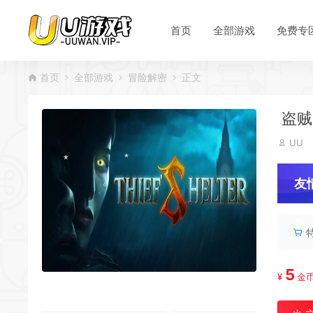
首页
全部游戏
免费专
首页
全部游戏
冒险解密
正文
盗贼的
UU
友
服
5
¥
金