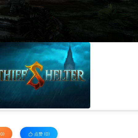
0)
点赞 (
0
)