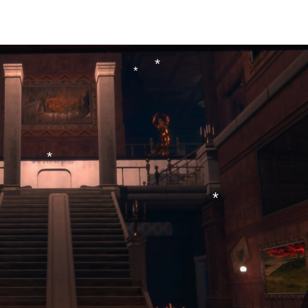
*
*
*
*
*