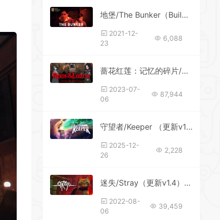
地堡/The Bunker（Build.20210903）
2021-12-
6,088
23
*
蔷花红莲：记忆的碎片/Rose and Lotus Petals of Memories
2023-07-
87,944
06
守望者/Keeper （更新v1216372）
*
2025-12-
*
2,228
26
迷失/Stray（更新v1.4）-喵喵喵？
2022-08-
39,459
06
*