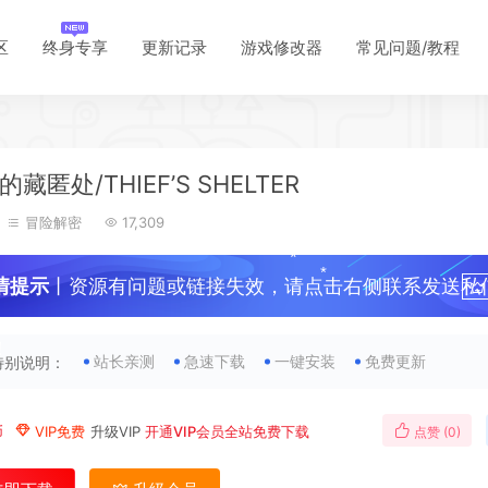
区
终身专享
更新记录
游戏修改器
常见问题/教程
*
藏匿处/THIEF’S SHELTER
*
冒险解密
17,309
情提示
丨资源有问题或链接失效，请点击右侧联系发送私
！
站长亲测
急速下载
一键安装
免费更新
特别说明：
币
VIP免费
升级VIP
开通VIP会员全站免费下载
点赞 (
0
)