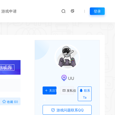
游戏申请
登录
*
信或客
升级会员
UU
联系
关注Ta
发私信
Ta
收藏 (0)
游戏问题联系QQ