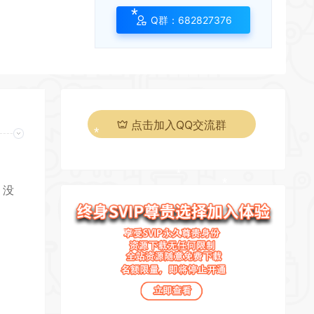
Q群：682827376
*
点击加入QQ交流群
*
*
。没
*