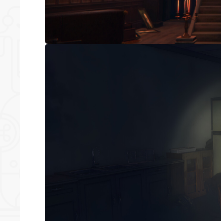
*
*
*