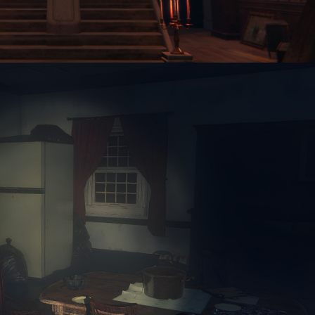
*
*
*
*
*
*
*