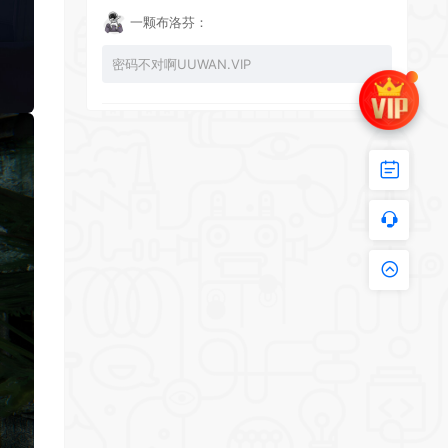
一颗布洛芬：
密码不对啊UUWAN.VIP
UU：
*
看下损坏的文件 尝试重新下载损坏文件
*
zy002694：
有文件损坏，导致无法进入游戏，请更新