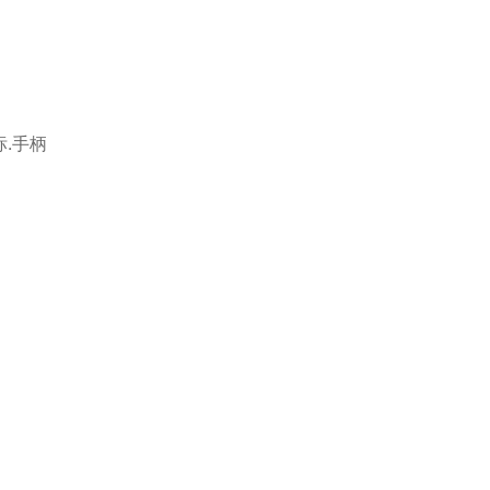
*
*
标.手柄
*
*
*