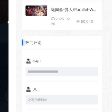
*
诡闻斋-异人/Parallel-Weirdo
*
2025-02-
80,043
20
热门评论
*
*
*
小希：
*
666666666666666
*
UU：
小写的密码哈