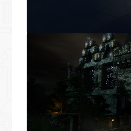
*
*
*