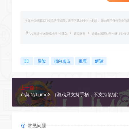
本版本仅供朋友们交流学习试用，请于下载24小时内删除， 请勿用于任何商业
UU游戏-你的游戏仓库-小韩兔
冒险解密
盗贼的藏匿处/THIEF’S SHEL
3D
冒险
指向点击
推理
解谜
上一篇：
卢莫 2/Lumo2 （游戏只支持手柄，不支持鼠键）
常见问题